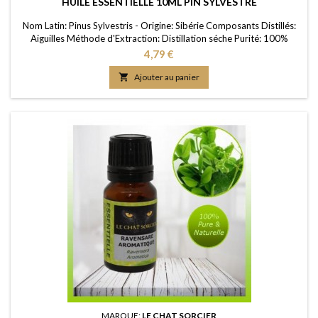
HUILE ESSENTIELLE 10ML PIN SYLVESTRE
Nom Latin: Pinus Sylvestris - Origine: Sibérie Composants Distillés:
Aiguilles Méthode d'Extraction: Distillation séche Purité: 100%
FDS/MSDS: Disponible sur demande
Prix
4,79 €

Ajouter au panier
MARQUE:
LE CHAT SORCIER