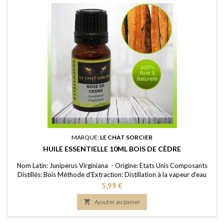
MARQUE:
LE CHAT SORCIER
HUILE ESSENTIELLE 10ML BOIS DE CÈDRE
Nom Latin: Juniperus Virginiana - Origine: Etats Unis Composants
Distillés: Bois Méthode d'Extraction: Distillation à la vapeur d’eau
Purité: 100% FDS/MSDS: Disponible sur demande
Prix
5,99 €

Ajouter au panier