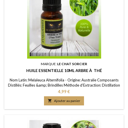
MARQUE:
LE CHAT SORCIER
HUILE ESSENTIELLE 10ML ARBRE À THÉ
Nom Latin: Melaleuca Alternifolia - Origine: Australie Composants
Distillés: Feuilles &amp; Brindilles Méthode d'Extraction: Distillation
à la vapeur d'eau Purité: 100% FDS/MSDS: Disponible sur demande
Prix
4,99 €

Ajouter au panier