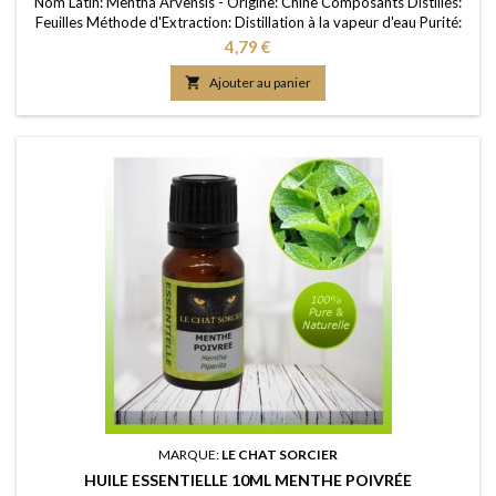
Nom Latin: Mentha Arvensis - Origine: Chine Composants Distillés:
Feuilles Méthode d'Extraction: Distillation à la vapeur d'eau Purité:
100% FDS/MSDS: Disponible sur demande
Prix
4,79 €

Ajouter au panier
MARQUE:
LE CHAT SORCIER
HUILE ESSENTIELLE 10ML MENTHE POIVRÉE