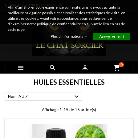
Téléphone:
+33 (0)6 50 58 55 59
Afin d’améliorer votre expérience sur le site, ainsi de vous garantir la
meilleure navigation possible et de réaliser des statistiques de visite, on
utilise des cookies. Avant votre acceptance, vous est bienvenue
d’examiner notre politique de confidentialité en suivant le lien en bas de
cette page
Plus d'informations
Accepter tout
0



shopping_cart
HUILES ESSENTIELLES

Nom, A à Z
Affichage 1-15 de 15 article(s)