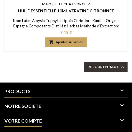
MARQUE:
LE CHAT SORCIER
HUILE ESSENTIELLE 10ML VERVEINE CITRONNÉE
Nom Latin: Aloysia Triphylla, Lippia Citriodora Kunth - Origine:
Espagne Composants Distillés: Herbes Méthode d'Extraction:
Distillation à la vapeur d'eau Purité: 100% FDS/MSDS: Disponible
Prix
7,49 €
sur demande

Ajouter au panier
RETOUR EN HAUT


PRODUCTS

NOTRE SOCIÉTÉ

VOTRE COMPTE