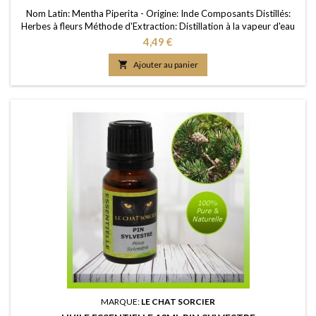
Nom Latin: Mentha Piperita - Origine: Inde Composants Distillés:
Herbes à fleurs Méthode d'Extraction: Distillation à la vapeur d'eau
Purité: 100% FDS/MSDS: Disponible sur demande
Prix
4,49 €

Ajouter au panier
MARQUE:
LE CHAT SORCIER