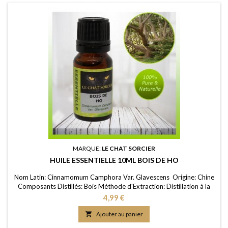
MARQUE:
LE CHAT SORCIER
HUILE ESSENTIELLE 10ML BOIS DE HO
Nom Latin: Cinnamomum Camphora Var. Glavescens Origine: Chine
Composants Distillés: Bois Méthode d'Extraction: Distillation à la
vapeur d’eau Purité: 100% FDS/MSDS: Disponible sur demande
Prix
4,99 €

Ajouter au panier