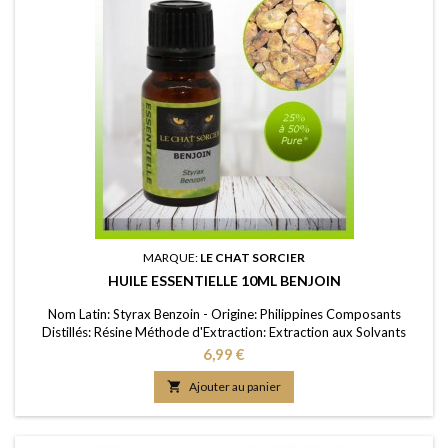
MARQUE:
LE CHAT SORCIER
HUILE ESSENTIELLE 10ML BENJOIN
Nom Latin: Styrax Benzoin - Origine: Philippines Composants
Distillés: Résine Méthode d'Extraction: Extraction aux Solvants
Purité: 25 à 50% pure (la dilution dans de l’huile minérale est
Prix
6,99 €
nécessaire pour la rendre liquide) FDS/MSDS: Disponible sur
demande

Ajouter au panier