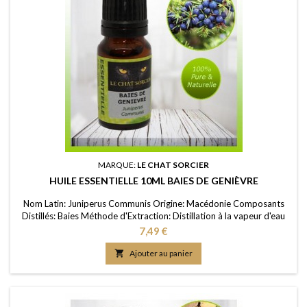
MARQUE:
LE CHAT SORCIER
HUILE ESSENTIELLE 10ML BAIES DE GENIÈVRE
Nom Latin: Juniperus Communis Origine: Macédonie Composants
Distillés: Baies Méthode d'Extraction: Distillation à la vapeur d'eau
Purité: 100% FDS/MSDS: Disponible sur demande
Prix
7,49 €

Ajouter au panier