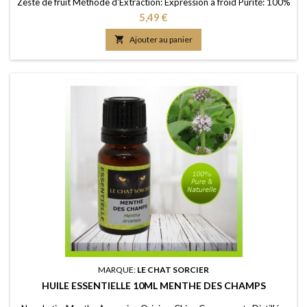
Zeste de fruit Méthode d'Extraction: Expression à froid Purité: 100%
FDS/MSDS: Disponible sur demande
Prix
5,49 €

Ajouter au panier
MARQUE:
LE CHAT SORCIER
HUILE ESSENTIELLE 10ML MENTHE DES CHAMPS