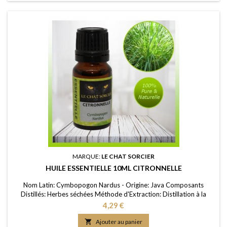
MARQUE:
LE CHAT SORCIER
HUILE ESSENTIELLE 10ML CITRONNELLE
Nom Latin: Cymbopogon Nardus - Origine: Java Composants
Distillés: Herbes séchées Méthode d'Extraction: Distillation à la
vapeur d’eau Purité: 100% FDS/MSDS: Disponible sur demande
Prix
4,29 €

Ajouter au panier