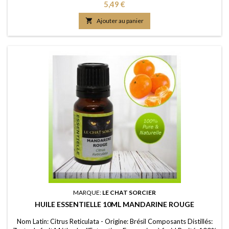
FDS/MSDS: Disponible sur demande
Prix
5,49 €

Ajouter au panier
MARQUE:
LE CHAT SORCIER
HUILE ESSENTIELLE 10ML MANDARINE ROUGE
Nom Latin: Citrus Reticulata - Origine: Brésil Composants Distillés: