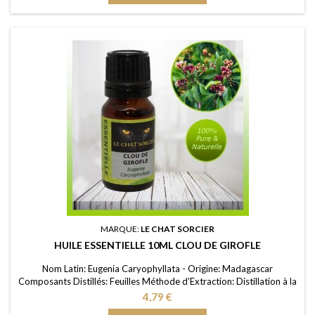
MARQUE:
LE CHAT SORCIER
HUILE ESSENTIELLE 10ML CLOU DE GIROFLE
Nom Latin: Eugenia Caryophyllata - Origine: Madagascar
Composants Distillés: Feuilles Méthode d'Extraction: Distillation à la
vapeur d’eau Purité: 100% FDS/MSDS: Disponible sur demande
Prix
4,79 €