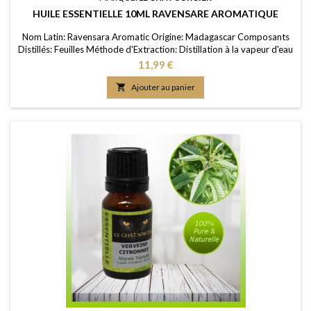
HUILE ESSENTIELLE 10ML RAVENSARE AROMATIQUE
Nom Latin: Ravensara Aromatic Origine: Madagascar Composants
Distillés: Feuilles Méthode d'Extraction: Distillation à la vapeur d'eau
Purité: 100% FDS/MSDS: Disponible sur demande
Prix
11,99 €

Ajouter au panier