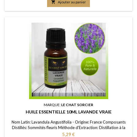

Ajouter au panier
MARQUE:
LE CHAT SORCIER
HUILE ESSENTIELLE 10ML LAVANDE VRAIE
Nom Latin: Lavandula Angustifolia - Origine: France Composants
Distillés: Sommités fleuris Méthode d'Extraction: Distillation à la
vapeur d’eau Purité: 100% FDS/MSDS: Disponible sur demande
Prix
5,29 €