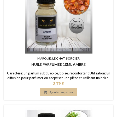
MARQUE:
LE CHAT SORCIER
HUILE PARFUMÉE 10ML AMBRE
Caractère: un parfum subtil, épicé, boisé, réconfortant Utilisation: En
diffusion pour parfumer ou aseptiser une pièce en utilisant un brûle-
parfum ou un diffuseur (diluée dans de l'eau); dans un pot-pourri ou
Prix
3,79 €
sur les fleurs séchées; en ajoutant à vos lessives ou votre eau de
ménage Elaboration: Une huile de parfum de première qualité,

Ajouter au panier
portée dans une...