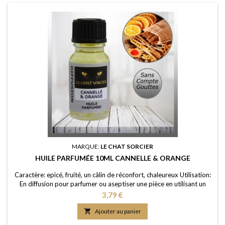
MARQUE:
LE CHAT SORCIER
HUILE PARFUMÉE 10ML CANNELLE & ORANGE
Caractère: epicé, fruité, un câlin de réconfort, chaleureux Utilisation:
En diffusion pour parfumer ou aseptiser une pièce en utilisant un
brûle-parfum ou un diffuseur (diluée dans de l'eau); dans un pot-
Prix
3,79 €
pourri ou sur les fleurs séchées; en ajoutant à vos lessives ou votre
eau de ménage Elaboration: Une huile de parfum de première

Ajouter au panier
qualité, portée dans...