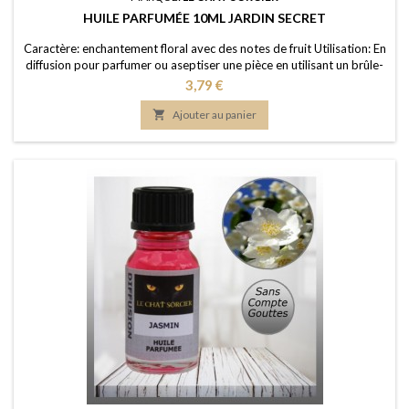
HUILE PARFUMÉE 10ML JARDIN SECRET
Caractère: enchantement floral avec des notes de fruit Utilisation: En
diffusion pour parfumer ou aseptiser une pièce en utilisant un brûle-
parfum ou un diffuseur (diluée dans de l'eau); dans un pot-pourri ou
Prix
3,79 €
sur les fleurs séchées; en ajoutant à vos lessives ou votre eau de
ménage Elaboration: Une huile de parfum de première qualité,

Ajouter au panier
portée dans...