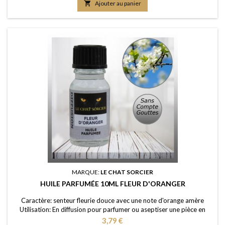
votre eau de ménage Elaboration: Une huile de parfum de première

Ajouter au panier
qualité, portée...
MARQUE:
LE CHAT SORCIER
HUILE PARFUMÉE 10ML FLEUR D'ORANGER
Caractère: senteur fleurie douce avec une note d'orange amère
Utilisation: En diffusion pour parfumer ou aseptiser une pièce en
utilisant un brûle-parfum ou un diffuseur (diluée dans de l'eau); dans
Prix
3,79 €