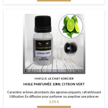
portée dans une...
MARQUE:
LE CHAT SORCIER
HUILE PARFUMÉE 10ML CITRON VERT
Caractère: arômes abondants des agrumes piquants, rafraîchissant
Utilisation: En diffusion pour parfumer ou aseptiser une pièce en
utilisant un brûle-parfum ou un diffuseur (diluée dans de l'eau); dans
Prix
3,99 €
un pot-pourri ou sur les fleurs séchées; en ajoutant à vos lessives ou