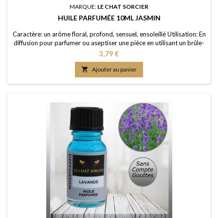
MARQUE:
LE CHAT SORCIER
HUILE PARFUMÉE 10ML JASMIN
Caractère: un arôme floral, profond, sensuel, ensoleillé Utilisation: En
diffusion pour parfumer ou aseptiser une pièce en utilisant un brûle-
parfum ou un diffuseur (diluée dans de l'eau); dans un pot-pourri ou
Prix
3,79 €
sur les fleurs séchées; en ajoutant à vos lessives ou votre eau de
ménage Elaboration: Une huile de parfum de première qualité,

Ajouter au panier
portée dans...