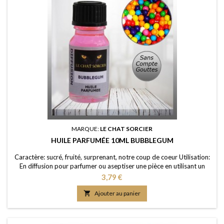
MARQUE:
LE CHAT SORCIER
HUILE PARFUMÉE 10ML BUBBLEGUM
Caractère: sucré, fruité, surprenant, notre coup de coeur Utilisation:
En diffusion pour parfumer ou aseptiser une pièce en utilisant un
brûle-parfum ou un diffuseur (diluée dans de l'eau); dans un pot-
Prix
3,79 €
pourri ou sur les fleurs séchées; en ajoutant à vos lessives ou votre
eau de ménage Elaboration: Une huile de parfum de première

Ajouter au panier
qualité, portée dans une...