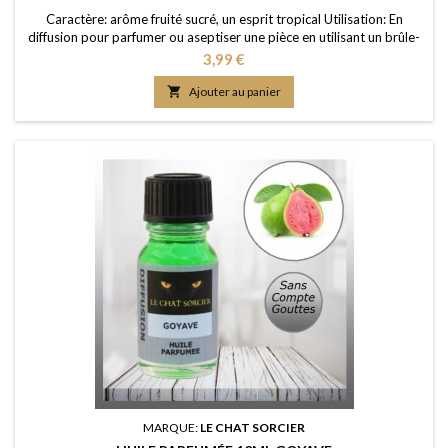
Caractère: arôme fruité sucré, un esprit tropical Utilisation: En
diffusion pour parfumer ou aseptiser une pièce en utilisant un brûle-
parfum ou un diffuseur (diluée dans de l'eau); dans un pot-pourri ou
Prix
3,99 €
sur les fleurs séchées; en ajoutant à vos lessives ou votre eau de
ménage Elaboration: Une huile de parfum de première qualité,

Ajouter au panier
portée dans une huile de...
MARQUE:
LE CHAT SORCIER