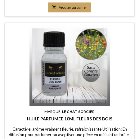
un pot-pourri ou sur les fleurs séchées; en ajoutant à vos lessives ou
votre eau de ménage Elaboration: Une huile de parfum de première

Ajouter au panier
qualité, portée...
MARQUE:
LE CHAT SORCIER
HUILE PARFUMÉE 10ML FLEURS DES BOIS
Caractère: arôme vraiment fleurie, rafraîchissante Utilisation: En
diffusion pour parfumer ou aseptiser une pièce en utilisant un brûle-