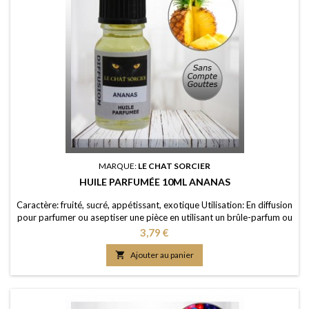
MARQUE:
LE CHAT SORCIER
HUILE PARFUMÉE 10ML ANANAS
Caractère: fruité, sucré, appétissant, exotique Utilisation: En diffusion
pour parfumer ou aseptiser une pièce en utilisant un brûle-parfum ou
un diffuseur (diluée dans de l'eau); dans un pot-pourri ou sur les
Prix
3,79 €
fleurs séchées; en ajoutant à vos lessives ou votre eau de ménage
Elaboration: Une huile de parfum de première qualité, portée dans

Ajouter au panier
une huile de...