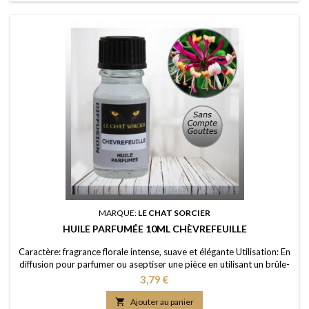
MARQUE:
LE CHAT SORCIER
HUILE PARFUMÉE 10ML CHÈVREFEUILLE
Caractère: fragrance florale intense, suave et élégante Utilisation: En
diffusion pour parfumer ou aseptiser une pièce en utilisant un brûle-
parfum ou un diffuseur (diluée dans de l'eau); dans un pot-pourri ou
Prix
3,79 €
sur les fleurs séchées; en ajoutant à vos lessives ou votre eau de
ménage Elaboration: Une huile de parfum de première qualité,

Ajouter au panier