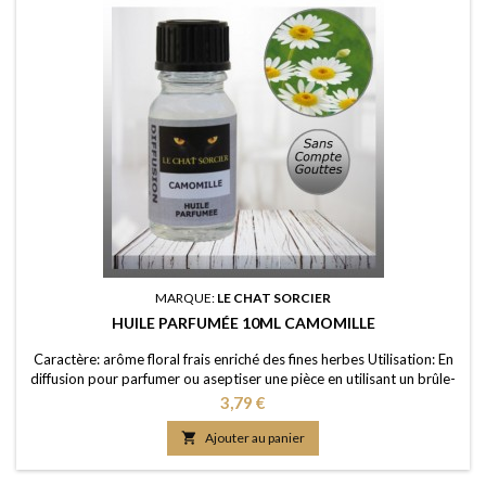
MARQUE:
LE CHAT SORCIER
HUILE PARFUMÉE 10ML CAMOMILLE
Caractère: arôme floral frais enriché des fines herbes Utilisation: En
diffusion pour parfumer ou aseptiser une pièce en utilisant un brûle-
parfum ou un diffuseur (diluée dans de l'eau); dans un pot-pourri ou
Prix
3,79 €
sur les fleurs séchées; en ajoutant à vos lessives ou votre eau de
ménage Elaboration: Une huile de parfum de première qualité,

Ajouter au panier
portée dans une...