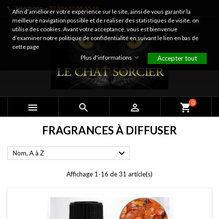
Téléphone:
+33 (0)6 50 58 55 59
Afin d’améliorer votre expérience sur le site, ainsi de vous garantir la
meilleure navigation possible et de réaliser des statistiques de visite, on
utilise des cookies. Avant votre acceptance, vous est bienvenue
d’examiner notre politique de confidentialité en suivant le lien en bas de
cette page
Plus d'informations
Accepter tout
0



shopping_cart
FRAGRANCES À DIFFUSER

Nom, A à Z
Affichage 1-16 de 31 article(s)