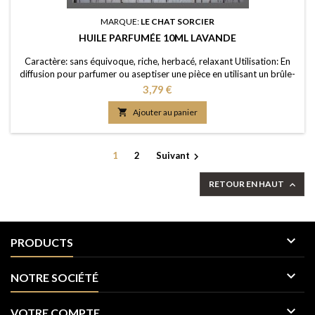
MARQUE:
LE CHAT SORCIER
HUILE PARFUMÉE 10ML LAVANDE
Caractère: sans équivoque, riche, herbacé, relaxant Utilisation: En
diffusion pour parfumer ou aseptiser une pièce en utilisant un brûle-
parfum ou un diffuseur (diluée dans de l'eau); dans un pot-pourri ou
Prix
3,79 €
sur les fleurs séchées; en ajoutant à vos lessives ou votre eau de
ménage Elaboration: Une huile de parfum de première qualité,

Ajouter au panier
portée dans une huile...
1
2
Suivant

RETOUR EN HAUT


PRODUCTS

NOTRE SOCIÉTÉ

VOTRE COMPTE