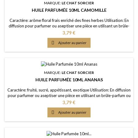
MARQUE:
LE CHAT SORCIER
HUILE PARFUMÉE 10ML CAMOMILLE
Caractère: arôme floral frais enriché des fines herbes Utilisation: En
diffusion pour parfumer ou aseptiser une pièce en utilisant un brûle-
parfum ou un diffuseur (diluée dans de l'eau); dans un pot-pourri ou
Prix
3,79 €
sur les fleurs séchées; en ajoutant à vos lessives ou votre eau de
ménage Elaboration: Une huile de parfum de première qualité,

Ajouter au panier
portée dans une...
MARQUE:
LE CHAT SORCIER
HUILE PARFUMÉE 10ML ANANAS
Caractère: fruité, sucré, appétissant, exotique Utilisation: En diffusion
pour parfumer ou aseptiser une pièce en utilisant un brûle-parfum ou
un diffuseur (diluée dans de l'eau); dans un pot-pourri ou sur les
Prix
3,79 €
fleurs séchées; en ajoutant à vos lessives ou votre eau de ménage
Elaboration: Une huile de parfum de première qualité, portée dans

Ajouter au panier
une huile de...