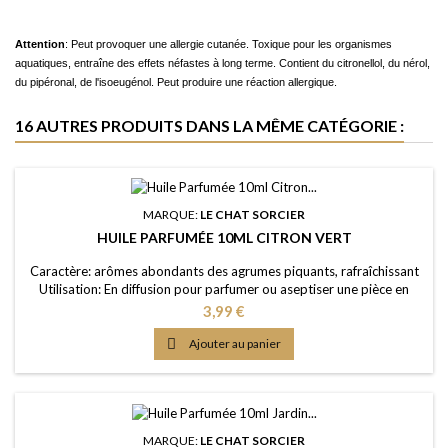
Attention
: Peut provoquer une allergie cutanée. Toxique pour les organismes
aquatiques, entraîne des effets néfastes à long terme. Contient du citronellol, du nérol,
du pipéronal, de l'isoeugénol. Peut produire une réaction allergique.
16 AUTRES PRODUITS DANS LA MÊME CATÉGORIE :
MARQUE:
LE CHAT SORCIER
HUILE PARFUMÉE 10ML CITRON VERT
Caractère: arômes abondants des agrumes piquants, rafraîchissant
Utilisation: En diffusion pour parfumer ou aseptiser une pièce en
utilisant un brûle-parfum ou un diffuseur (diluée dans de l'eau); dans
Prix
3,99 €
un pot-pourri ou sur les fleurs séchées; en ajoutant à vos lessives ou
votre eau de ménage Elaboration: Une huile de parfum de première

Ajouter au panier
qualité, portée...
MARQUE:
LE CHAT SORCIER