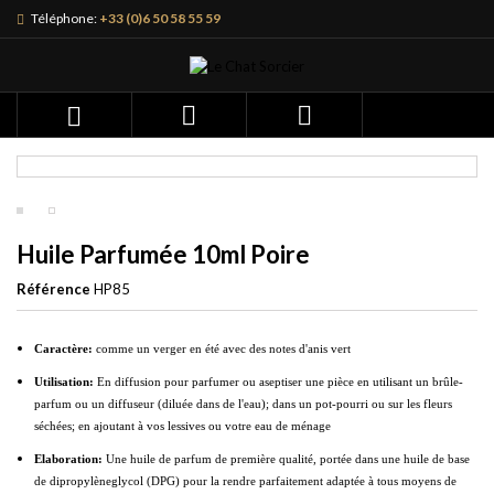
Téléphone:
+33 (0)6 50 58 55 59



Huile Parfumée 10ml Poire
Référence
HP85
Caractère:
comme un verger en été avec des notes d'anis vert
Utilisation:
En diffusion pour parfumer ou aseptiser une pièce en utilisant un brûle-
parfum ou un diffuseur (diluée dans de l'eau); dans un pot-pourri ou sur les fleurs
séchées; en ajoutant à vos lessives ou votre eau de ménage
Elaboration:
Une huile
de parfum de première qualité, portée dans une huile de base
de dipropylèneglycol (DPG) pour la rendre parfaitement adaptée à tous moyens de