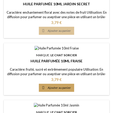
HUILE PARFUMÉE 10ML JARDIN SECRET
Caractère: enchantement floral avec des notes de fruit Utilisation: En
diffusion pour parfumer ou aseptiser une pièce en utilisant un brûle-
parfum ou un diffuseur (diluée dans de l'eau); dans un pot-pourri ou
Prix
3,79 €
sur les fleurs séchées; en ajoutant à vos lessives ou votre eau de
ménage Elaboration: Une huile de parfum de première qualité,

Ajouter au panier
portée dans...
MARQUE:
LE CHAT SORCIER
HUILE PARFUMÉE 10ML FRAISE
Caractère: fruité, sucré et extrêmement populaire Utilisation: En
diffusion pour parfumer ou aseptiser une pièce en utilisant un brûle-
parfum ou un diffuseur (diluée dans de l'eau); dans un pot-pourri ou
Prix
3,79 €
sur les fleurs séchées; en ajoutant à vos lessives ou votre eau de
ménage Elaboration: Une huile de parfum de première qualité,

Ajouter au panier
portée dans une huile...
MARQUE:
LE CHAT SORCIER