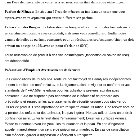
dans l’eau déminéralisée de votre fer à repasser; sur un tissu dans votre sèche linge.
Parfum de Ménage:
En ajoutant à l’eau de ménage; en imbibant un coton que vous
aspirez avec votre aspirateur qui ensuite diffusera son parfum
Fabrication des Bougies:
La fabrication des bougies et la confection des fondants maison
est certainement possible avec ce produit, mais nous vous conseillons d’étudier notre
gamme de huiles de parfums concentrés pour un résultat plus professionnel (sinon on doit
prévoir un dosage de 10% avec un point d’éclair de 60°C)
Toute utilisation de ce produit à des fins cosmétiques (fabrication du savon incluse)
est déconseillée.
Précautions d'Emploi et Avertissements de Sécurité:
Les compositions de toutes nos senteurs ont fait l’objet des analyses indépendantes
et sont certifiées en conformité avec la réglementation en vigueur et conforment aux
standards de l’IFRA 50ème édition pour les utilisations prévues aux dosages
conseillés. Cela ne dispense pas néanmoins de la nécessité de prendre des
précautions et respecter les avertissements de sécurité lorsque vous stocker ou
utiliser ce produit. C'est important de lire l'étiquette avant utilisation. Conservez hors de
la portée des enfants et des animaux; Ne pas ingérer; Ne pas utiliser dans un endroit
confiné non aéré; Eviter le rejet dans l'environnement; Eviter les surfaces vernies;
Évitez tout contact avec les yeux, les muqueuses et la peau. En cas d'ingestion
appeler immédiatement un centre de poison ou un médecin. En cas de consultation
d’un médecin, garder à disposition le récipient ou l’étiquette.