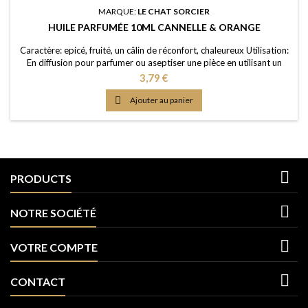
MARQUE:
LE CHAT SORCIER
HUILE PARFUMÉE 10ML CANNELLE & ORANGE
Caractère: epicé, fruité, un câlin de réconfort, chaleureux Utilisation:
En diffusion pour parfumer ou aseptiser une pièce en utilisant un
brûle-parfum ou un diffuseur (diluée dans de l'eau); dans un pot-
Prix
3,79 €
pourri ou sur les fleurs séchées; en ajoutant à vos lessives ou votre
eau de ménage Elaboration: Une huile de parfum de première

Ajouter au panier
qualité, portée dans...

PRODUCTS

NOTRE SOCIÉTÉ

VOTRE COMPTE

CONTACT