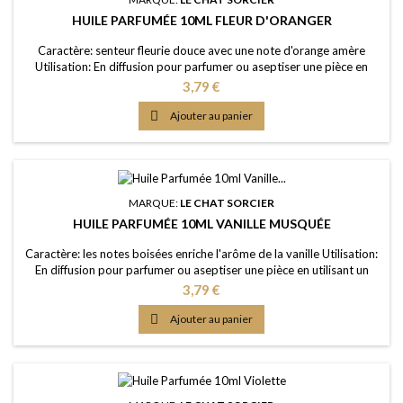
HUILE PARFUMÉE 10ML FLEUR D'ORANGER
Caractère: senteur fleurie douce avec une note d'orange amère
Utilisation: En diffusion pour parfumer ou aseptiser une pièce en
utilisant un brûle-parfum ou un diffuseur (diluée dans de l'eau); dans
Prix
3,79 €
un pot-pourri ou sur les fleurs séchées; en ajoutant à vos lessives ou
votre eau de ménage Elaboration: Une huile de parfum de première

Ajouter au panier
qualité, portée...
MARQUE:
LE CHAT SORCIER
HUILE PARFUMÉE 10ML VANILLE MUSQUÉE
Caractère: les notes boisées enriche l'arôme de la vanille Utilisation:
En diffusion pour parfumer ou aseptiser une pièce en utilisant un
brûle-parfum ou un diffuseur (diluée dans de l'eau); dans un pot-
Prix
3,79 €
pourri ou sur les fleurs séchées; en ajoutant à vos lessives ou votre
eau de ménage Elaboration: Une huile de parfum de première

Ajouter au panier
qualité, portée...