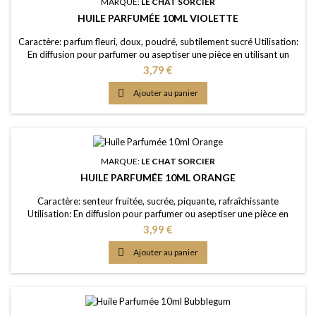
MARQUE:
LE CHAT SORCIER
HUILE PARFUMÉE 10ML VIOLETTE
Caractère: parfum fleuri, doux, poudré, subtilement sucré Utilisation:
En diffusion pour parfumer ou aseptiser une pièce en utilisant un
brûle-parfum ou un diffuseur (diluée dans de l'eau); dans un pot-
Prix
3,79 €
pourri ou sur les fleurs séchées; en ajoutant à vos lessives ou votre
eau de ménage Elaboration: Une huile de parfum de première

Ajouter au panier
qualité, portée dans une...
MARQUE:
LE CHAT SORCIER
HUILE PARFUMÉE 10ML ORANGE
Caractère: senteur fruitée, sucrée, piquante, rafraîchissante
Utilisation: En diffusion pour parfumer ou aseptiser une pièce en
utilisant un brûle-parfum ou un diffuseur (diluée dans de l'eau); dans
Prix
3,99 €
un pot-pourri ou sur les fleurs séchées; en ajoutant à vos lessives ou
votre eau de ménage Elaboration: Une huile de parfum de première

Ajouter au panier
qualité, portée dans...