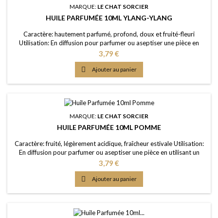
MARQUE:
LE CHAT SORCIER
HUILE PARFUMÉE 10ML YLANG-YLANG
Caractère: hautement parfumé, profond, doux et fruité-fleuri
Utilisation: En diffusion pour parfumer ou aseptiser une pièce en
utilisant un brûle-parfum ou un diffuseur (diluée dans de l'eau); dans
Prix
3,79 €
un pot-pourri ou sur les fleurs séchées; en ajoutant à vos lessives ou
votre eau de ménage Elaboration: Une huile de parfum de première

Ajouter au panier
qualité, portée dans...
MARQUE:
LE CHAT SORCIER
HUILE PARFUMÉE 10ML POMME
Caractère: fruité, légèrement acidique, fraîcheur estivale Utilisation:
En diffusion pour parfumer ou aseptiser une pièce en utilisant un
brûle-parfum ou un diffuseur (diluée dans de l'eau); dans un pot-
Prix
3,79 €
pourri ou sur les fleurs séchées; en ajoutant à vos lessives ou votre
eau de ménage Elaboration: Une huile de parfum de première

Ajouter au panier
qualité, portée...