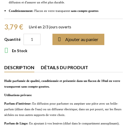
diffusion et d'assurer un effet plus durable.
Conditionnement:
Flacon en verre transparent
sans compte-gouttes
3,79 €
Livré en 2/3 jours ouverts

Ajouter au panier
Quantité

En Stock
DESCRIPTION
DÉTAILS DU PRODUIT
Huile parfumée de qualité, conditionnée et présentée dans un flacon de 10ml en verre
transparent sans compte-gouttes.
Utilisations prévues:
Parfum d’intérieur:
En diffusion pour parfumer ou aseptiser une pièce avec un brûle-
parfum (diluer dans de l'eau) ou un diffuseur électrique; dans un pot pourri, sur les fleurs
séchées ou tous autres supports de votre choix.
Parfum de Linge:
En ajoutant à vos lessives (dilué dans le compartiment assouplissant);