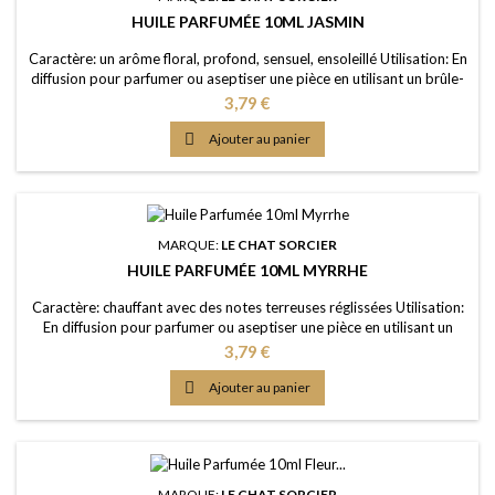
HUILE PARFUMÉE 10ML JASMIN
Caractère: un arôme floral, profond, sensuel, ensoleillé Utilisation: En
diffusion pour parfumer ou aseptiser une pièce en utilisant un brûle-
parfum ou un diffuseur (diluée dans de l'eau); dans un pot-pourri ou
Prix
3,79 €
sur les fleurs séchées; en ajoutant à vos lessives ou votre eau de
ménage Elaboration: Une huile de parfum de première qualité,

Ajouter au panier
portée dans...
MARQUE:
LE CHAT SORCIER
HUILE PARFUMÉE 10ML MYRRHE
Caractère: chauffant avec des notes terreuses réglissées Utilisation:
En diffusion pour parfumer ou aseptiser une pièce en utilisant un
brûle-parfum ou un diffuseur (diluée dans de l'eau); dans un pot-
Prix
3,79 €
pourri ou sur les fleurs séchées; en ajoutant à vos lessives ou votre
eau de ménage Elaboration: Une huile de parfum de première

Ajouter au panier
qualité, portée dans...
MARQUE:
LE CHAT SORCIER