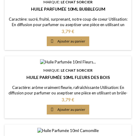
MARQUE:
LE CHAT SORCIER
HUILE PARFUMÉE 10ML BUBBLEGUM
Caractère: sucré, fruité, surprenant, notre coup de coeur Utilisation:
En diffusion pour parfumer ou aseptiser une pièce en utilisant un
brûle-parfum ou un diffuseur (diluée dans de l'eau); dans un pot-
Prix
3,79 €
pourri ou sur les fleurs séchées; en ajoutant à vos lessives ou votre
eau de ménage Elaboration: Une huile de parfum de première

Ajouter au panier
qualité, portée dans une...
MARQUE:
LE CHAT SORCIER
HUILE PARFUMÉE 10ML FLEURS DES BOIS
Caractère: arôme vraiment fleurie, rafraîchissante Utilisation: En
diffusion pour parfumer ou aseptiser une pièce en utilisant un brûle-
parfum ou un diffuseur (diluée dans de l'eau); dans un pot-pourri ou
Prix
3,79 €
sur les fleurs séchées; en ajoutant à vos lessives ou votre eau de
ménage Elaboration: Une huile de parfum de première qualité,

Ajouter au panier
portée dans une huile...