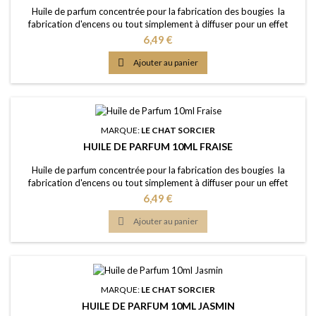
Huile de parfum concentrée pour la fabrication des bougies la
fabrication d'encens ou tout simplement à diffuser pour un effet
intense Caractère: fruité, odeur légèrement acidique, fraîcheur
Prix
6,49 €
estivale Point d'Eclair: &gt;61°C Couleur: Incolorée Dosage conseillé:
entre 2% et 5% Documentation: Fiche de données de sécurité

Ajouter au panier
téléchargeable (lien...
MARQUE:
LE CHAT SORCIER
HUILE DE PARFUM 10ML FRAISE
Huile de parfum concentrée pour la fabrication des bougies la
fabrication d'encens ou tout simplement à diffuser pour un effet
intense Caractère: fruité, sucré et extrêmement populaire Point
Prix
6,49 €
d'Eclair: 87°C Couleur: Presque incolorée Dosage conseillé: entre 2%
et 5% Documentation: Fiche de données de sécurité téléchargeable

Ajouter au panier
(lien dessous)
MARQUE:
LE CHAT SORCIER
HUILE DE PARFUM 10ML JASMIN