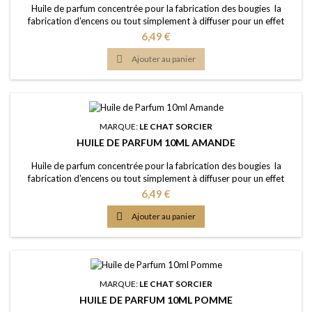
Huile de parfum concentrée pour la fabrication des bougies la
fabrication d'encens ou tout simplement à diffuser pour un effet
intense Caractère: évocatif d'un linge tous frais ou l'air frisquet du
Prix
6,49 €
printemps Point d'Eclair: &gt;60°C Couleur: Jaune clair Dosage
conseillé: entre 2% et 5% Documentation: Fiche de données de

Ajouter au panier
sécurité téléchargeable...
MARQUE:
LE CHAT SORCIER
HUILE DE PARFUM 10ML AMANDE
Huile de parfum concentrée pour la fabrication des bougies la
fabrication d'encens ou tout simplement à diffuser pour un effet
intense Caractère: arôme doux et fragrant, fruité, noyauté Point
Prix
6,49 €
d'Eclair: &gt;60°C Couleur: Jaune clair Dosage conseillé: entre 2% et
5% Documentation: Fiche de données de sécurité téléchargeable

Ajouter au panier
(lien dessous)
MARQUE:
LE CHAT SORCIER
HUILE DE PARFUM 10ML POMME