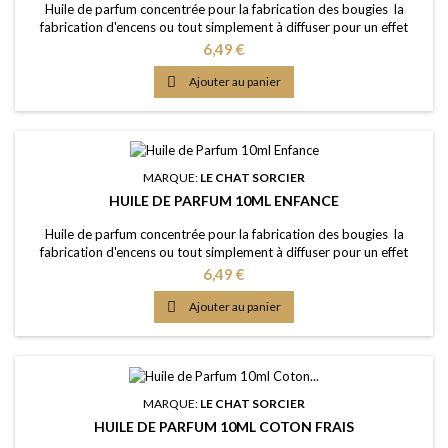
Huile de parfum concentrée pour la fabrication des bougies la
fabrication d'encens ou tout simplement à diffuser pour un effet
intense Caractère: sensuel, envoûtant, un parfum boisé et chaleureux
Prix
6,49 €
Point d'Eclair: &gt;61°C Couleur: Légèrement dorée Dosage
conseillé: entre 2% et 5% Documentation: Fiche de données de

Ajouter au panier
sécurité téléchargeable (lien...
MARQUE:
LE CHAT SORCIER
HUILE DE PARFUM 10ML ENFANCE
Huile de parfum concentrée pour la fabrication des bougies la
fabrication d'encens ou tout simplement à diffuser pour un effet
intense Caractère: l'odeur de talc, un vrai souvenir d'enfance Point
Prix
6,49 €
d'Eclair: &gt;61°C Couleur: Incolorée Dosage conseillé: entre 2% et
5% Documentation: Fiche de données de sécurité téléchargeable

Ajouter au panier
(lien dessous)
MARQUE:
LE CHAT SORCIER
HUILE DE PARFUM 10ML COTON FRAIS