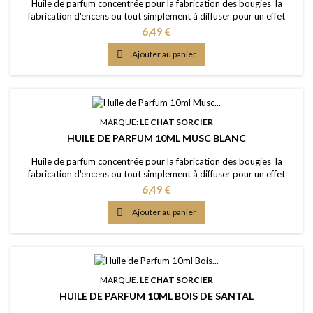
Huile de parfum concentrée pour la fabrication des bougies la
fabrication d'encens ou tout simplement à diffuser pour un effet
intense Caractère: l'équilibre parfait entre doux et amer, sensuel,
Prix
6,49 €
appétissant d'une façon alarmante Point d'Eclair: &gt;80°C Couleur:
Brune Dosage conseillé: entre 2% et 5% Documentation: Fiche de

Ajouter au panier
données de sécurité...
MARQUE:
LE CHAT SORCIER
HUILE DE PARFUM 10ML MUSC BLANC
Huile de parfum concentrée pour la fabrication des bougies la
fabrication d'encens ou tout simplement à diffuser pour un effet
intense Caractère: arôme frais, propre, savonneux, le luxe véritable
Prix
6,49 €
Point d'Eclair: &gt;61°C Couleur: Incolorée Dosage conseillé: entre
2% et 5% Documentation: Fiche de données de sécurité

Ajouter au panier
téléchargeable (lien dessous)
MARQUE:
LE CHAT SORCIER
HUILE DE PARFUM 10ML BOIS DE SANTAL