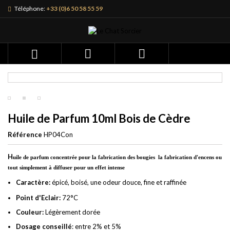
Téléphone:
+33 (0)6 50 58 55 59



Huile de Parfum 10ml Bois de Cèdre
Référence
HP04Con
H
uile de parfum concentrée pour la fabrication des bougies la fabrication d'encens ou
tout simplement à diffuser pour un effet intense
Caractère:
épicé, boisé, une odeur douce, fine et raffinée
Point d'Eclair:
72°C
Couleur:
Légèrement dorée
Dosage conseillé
: entre 2% et 5%