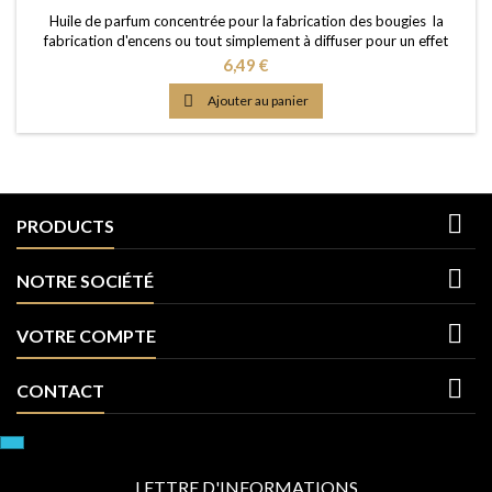
Huile de parfum concentrée pour la fabrication des bougies la
fabrication d'encens ou tout simplement à diffuser pour un effet
intense Caractère: un arôme floral, profond, sensuel, ensoleillé Point
Prix
6,49 €
d'Eclair: &gt;61°C Couleur: Jaune clair Dosage conseillé: entre 2% et
5% Documentation: Fiche de données de sécurité téléchargeable

Ajouter au panier
(lien dessous)

PRODUCTS

NOTRE SOCIÉTÉ

VOTRE COMPTE

CONTACT
LETTRE D'INFORMATIONS