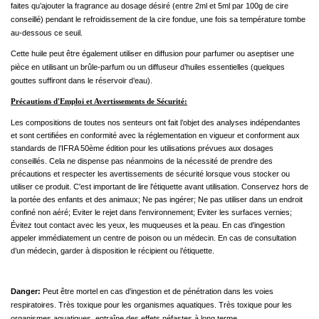
faites qu’ajouter la fragrance au dosage désiré (entre 2ml et 5ml par 100g de cire
conseillé) pendant le refroidissement de la cire fondue, une fois sa température tombe
au-dessous ce seuil.
Cette huile peut être également utiliser en diffusion pour parfumer ou aseptiser une
pièce en utilisant un brûle-parfum ou un diffuseur d’huiles essentielles (quelques
gouttes suffiront dans le réservoir d’eau).
Précautions d'Emploi et Avertissements de Sécurité:
Les compositions de toutes nos senteurs ont fait l’objet des analyses indépendantes
et sont certifiées en conformité avec la réglementation en vigueur et conforment aux
standards de l’IFRA 50ème édition pour les utilisations prévues aux dosages
conseillés. Cela ne dispense pas néanmoins de la nécessité de prendre des
précautions et respecter les avertissements de sécurité lorsque vous stocker ou
utiliser ce produit. C'est important de lire l'étiquette avant utilisation. Conservez hors de
la portée des enfants et des animaux; Ne pas ingérer; Ne pas utiliser dans un endroit
confiné non aéré; Eviter le rejet dans l'environnement; Eviter les surfaces vernies;
Évitez tout contact avec les yeux, les muqueuses et la peau. En cas d'ingestion
appeler immédiatement un centre de poison ou un médecin. En cas de consultation
d’un médecin, garder à disposition le récipient ou l’étiquette.
Danger:
Peut être mortel en cas d'ingestion et de pénétration dans les voies
respiratoires. Très toxique pour les organismes aquatiques. Très toxique pour les
organismes aquatiques, entraîne des effets néfastes à long terme.