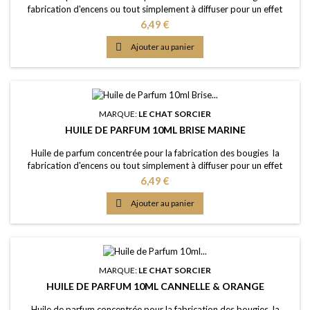
fabrication d'encens ou tout simplement à diffuser pour un effet
intense Caractère: sans équivoque, riche, herbacé, relaxant Point
Prix
6,49 €
d'Eclair: &gt;61°C Couleur: Incolorée Dosage conseillé: entre 2% et
5% Documentation: Fiche de données de sécurité téléchargeable

Ajouter au panier
(lien dessous)
MARQUE:
LE CHAT SORCIER
HUILE DE PARFUM 10ML BRISE MARINE
Huile de parfum concentrée pour la fabrication des bougies la
fabrication d'encens ou tout simplement à diffuser pour un effet
intense Caractère: senteur iodée fraîche avec des notes aquatiques
Prix
6,49 €
Point d'Eclair: &gt;46°C Couleur: Incolorée Dosage conseillé: entre
2% et 5% Documentation: Fiche de données de sécurité

Ajouter au panier
téléchargeable (lien dessous)
MARQUE:
LE CHAT SORCIER
HUILE DE PARFUM 10ML CANNELLE & ORANGE
Huile de parfum concentrée pour la fabrication des bougies la