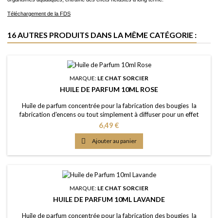
Téléchargement de la FDS
16 AUTRES PRODUITS DANS LA MÊME CATÉGORIE :
MARQUE:
LE CHAT SORCIER
HUILE DE PARFUM 10ML ROSE
Huile de parfum concentrée pour la fabrication des bougies la
fabrication d'encens ou tout simplement à diffuser pour un effet
intense Caractère: fragrance florale, séduisante et décadente Point
Prix
6,49 €
d'Eclair: &gt;61°C Couleur: Jaune clair Dosage conseillé: entre 2% et
5% Documentation: Fiche de données de sécurité téléchargeable

Ajouter au panier
(lien dessous)
MARQUE:
LE CHAT SORCIER
HUILE DE PARFUM 10ML LAVANDE
Huile de parfum concentrée pour la fabrication des bougies la