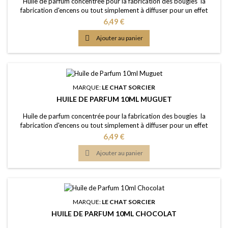
Huile de parfum concentrée pour la fabrication des bougies la
fabrication d'encens ou tout simplement à diffuser pour un effet
intense Caractère: parfum fleuri, doux, poudré, subtilement sucré
Prix
6,49 €
Point d'Eclair: &gt;100°C Couleur: Presque incolorée Dosage
conseillé: entre 2% et 5% Documentation: Fiche de données de

Ajouter au panier
sécurité téléchargeable (lien...
MARQUE:
LE CHAT SORCIER
HUILE DE PARFUM 10ML MUGUET
Huile de parfum concentrée pour la fabrication des bougies la
fabrication d'encens ou tout simplement à diffuser pour un effet
intense Caractère: fragrance douce, florale-verte, édifiante Point
Prix
6,49 €
d'Eclair: &gt;60°C Couleur: Incolorée Dosage conseillé: entre 2% et
5% Documentation: Fiche de données de sécurité téléchargeable

Ajouter au panier
(lien dessous)
MARQUE:
LE CHAT SORCIER
HUILE DE PARFUM 10ML CHOCOLAT