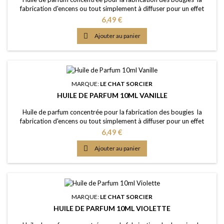
fabrication d'encens ou tout simplement à diffuser pour un effet
intense Caractère: epicé, fruité, un câlin de réconfort, chaleureux
Prix
6,49 €
Point d'Eclair: &gt;65°C Couleur: Orange Dosage conseillé: entre 2%
et 5% Documentation: Fiche de données de sécurité téléchargeable

Ajouter au panier
(lien dessous)
MARQUE:
LE CHAT SORCIER
HUILE DE PARFUM 10ML VANILLE
Huile de parfum concentrée pour la fabrication des bougies la
fabrication d'encens ou tout simplement à diffuser pour un effet
intense Caractère: la senteur classique, chaleureuse, confortable
Prix
6,49 €
Point d'Eclair: &gt;61°C Couleur: Presque incolorée Dosage
conseillé: entre 2% et 5% Documentation: Fiche de données de

Ajouter au panier
sécurité téléchargeable (lien...
MARQUE:
LE CHAT SORCIER
HUILE DE PARFUM 10ML VIOLETTE