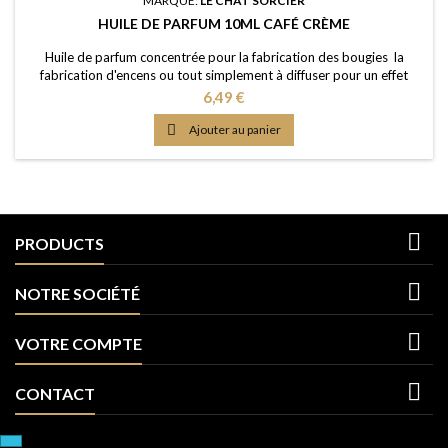
MARQUE:
LE CHAT SORCIER
HUILE DE PARFUM 10ML CAFÉ CRÈME
Huile de parfum concentrée pour la fabrication des bougies la
fabrication d'encens ou tout simplement à diffuser pour un effet
intense Caractère: café vanillé et lacté avec une touche de cacao
Prix
6,49 €
Point d'Eclair: &gt;80°C Couleur: Brun Dosage conseillé: entre 2% et
5% Documentation: Fiche de données de sécurité téléchargeable

Ajouter au panier
(lien dessous)

PRODUCTS

NOTRE SOCIÉTÉ

VOTRE COMPTE

CONTACT