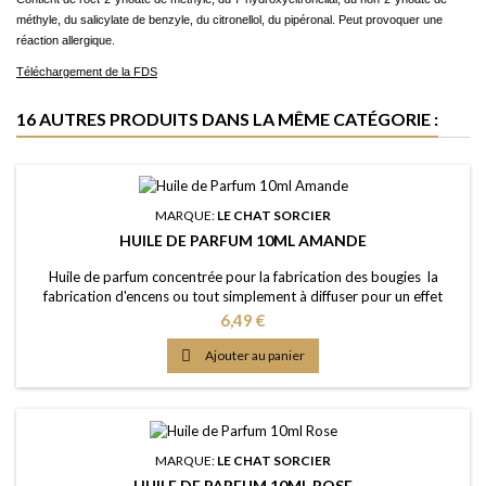
méthyle, du salicylate de benzyle, du citronellol, du pipéronal. Peut provoquer une
réaction allergique.
Téléchargement de la FDS
16 AUTRES PRODUITS DANS LA MÊME CATÉGORIE :
MARQUE:
LE CHAT SORCIER
HUILE DE PARFUM 10ML AMANDE
Huile de parfum concentrée pour la fabrication des bougies la
fabrication d'encens ou tout simplement à diffuser pour un effet
intense Caractère: arôme doux et fragrant, fruité, noyauté Point
Prix
6,49 €
d'Eclair: &gt;60°C Couleur: Jaune clair Dosage conseillé: entre 2% et
5% Documentation: Fiche de données de sécurité téléchargeable

Ajouter au panier
(lien dessous)
MARQUE:
LE CHAT SORCIER
HUILE DE PARFUM 10ML ROSE