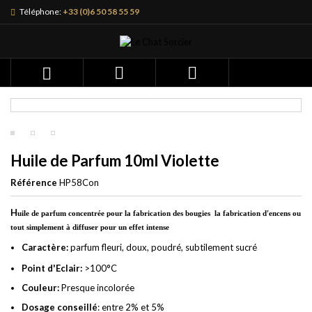
Téléphone:
+33 (0)6 50 58 55 59



Huile de Parfum 10ml Violette
Référence
HP58Con
H
uile de parfum concentrée pour la fabrication des bougies la fabrication d'encens ou
tout simplement à diffuser pour un effet intense
Caractère:
parfum fleuri, doux, poudré, subtilement sucré
Point d'Eclair:
>100°C
Couleur:
Presque incolorée
Dosage conseillé
: entre 2% et 5%