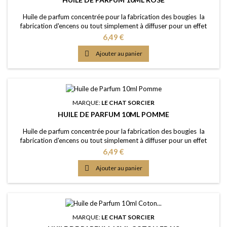
Huile de parfum concentrée pour la fabrication des bougies la
fabrication d'encens ou tout simplement à diffuser pour un effet
intense Caractère: fragrance florale, séduisante et décadente Point
Prix
6,49 €
d'Eclair: &gt;61°C Couleur: Jaune clair Dosage conseillé: entre 2% et
5% Documentation: Fiche de données de sécurité téléchargeable

Ajouter au panier
(lien dessous)
MARQUE:
LE CHAT SORCIER
HUILE DE PARFUM 10ML POMME
Huile de parfum concentrée pour la fabrication des bougies la
fabrication d'encens ou tout simplement à diffuser pour un effet
intense Caractère: fruité, odeur légèrement acidique, fraîcheur
Prix
6,49 €
estivale Point d'Eclair: &gt;61°C Couleur: Incolorée Dosage conseillé:
entre 2% et 5% Documentation: Fiche de données de sécurité

Ajouter au panier
téléchargeable (lien...
MARQUE:
LE CHAT SORCIER