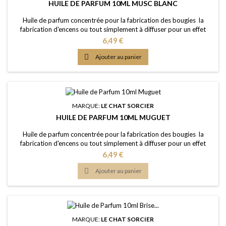
HUILE DE PARFUM 10ML MUSC BLANC
Huile de parfum concentrée pour la fabrication des bougies la
fabrication d'encens ou tout simplement à diffuser pour un effet
intense Caractère: arôme frais, propre, savonneux, le luxe véritable
Prix
6,49 €
Point d'Eclair: &gt;61°C Couleur: Incolorée Dosage conseillé: entre
2% et 5% Documentation: Fiche de données de sécurité

Ajouter au panier
téléchargeable (lien dessous)
MARQUE:
LE CHAT SORCIER
HUILE DE PARFUM 10ML MUGUET
Huile de parfum concentrée pour la fabrication des bougies la
fabrication d'encens ou tout simplement à diffuser pour un effet
intense Caractère: fragrance douce, florale-verte, édifiante Point
Prix
6,49 €
d'Eclair: &gt;60°C Couleur: Incolorée Dosage conseillé: entre 2% et
5% Documentation: Fiche de données de sécurité téléchargeable

Ajouter au panier
(lien dessous)
MARQUE:
LE CHAT SORCIER