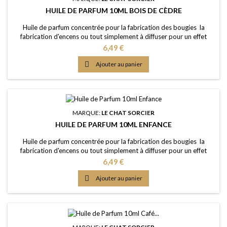
HUILE DE PARFUM 10ML BOIS DE CÈDRE
Huile de parfum concentrée pour la fabrication des bougies la
fabrication d'encens ou tout simplement à diffuser pour un effet
intense Caractère: épicé, boisé, une odeur douce, fine et raffinée
Prix
6,49 €
Point d'Eclair: 72°C Couleur: Légèrement dorée Dosage conseillé:
entre 2% et 5% Documentation: Fiche de données de sécurité

Ajouter au panier
téléchargeable (lien dessous)
MARQUE:
LE CHAT SORCIER
HUILE DE PARFUM 10ML ENFANCE
Huile de parfum concentrée pour la fabrication des bougies la
fabrication d'encens ou tout simplement à diffuser pour un effet
intense Caractère: l'odeur de talc, un vrai souvenir d'enfance Point
Prix
6,49 €
d'Eclair: &gt;61°C Couleur: Incolorée Dosage conseillé: entre 2% et
5% Documentation: Fiche de données de sécurité téléchargeable

Ajouter au panier
(lien dessous)