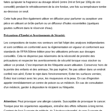
faites qu’ajouter la fragrance au dosage désiré (entre 2ml et 5ml par 100g de cire
conseillé) pendant le refroidissement de la cire fondue, une fois sa température tombe
au-dessous ce seuil.
Cette huile peut être également utiliser en diffusion pour parfumer ou aseptiser une
pièce en utilisant un brûle-parfum ou un diffuseur d’huiles essentielles (quelques
gouttes suffiront dans le réservoir d’eau).
Précautions d'Emploi et Avertissements de Sécurité:
Les compositions de toutes nos senteurs ont fait l’objet des analyses indépendantes
et sont certifiées en conformité avec la réglementation en vigueur et conforment aux
standards de l’IFRA 50ème édition pour les utilisations prévues aux dosages
conseillés. Cela ne dispense pas néanmoins de la nécessité de prendre des
précautions et respecter les avertissements de sécurité lorsque vous stocker ou
utiliser ce produit. C'est important de lire l'étiquette avant utilisation. Conservez hors de
la portée des enfants et des animaux; Ne pas ingérer; Ne pas utiliser dans un endroit
confiné non aéré; Eviter le rejet dans l'environnement; Eviter les surfaces vernies;
Évitez tout contact avec les yeux, les muqueuses et la peau. En cas d'ingestion
appeler immédiatement un centre de poison ou un médecin. En cas de consultation
d’un médecin, garder à disposition le récipient ou l’étiquette.
Attention:
Peut provoquer une allergie cutanée. Susceptible de provoquer le cancer.
Toxique pour les organismes aquatiques, entraîne des effets néfastes à long terme.
Contient de l'oct-2-ynoate de méthyle, du 7-hydroxycitronellal, du non-2-ynoate de