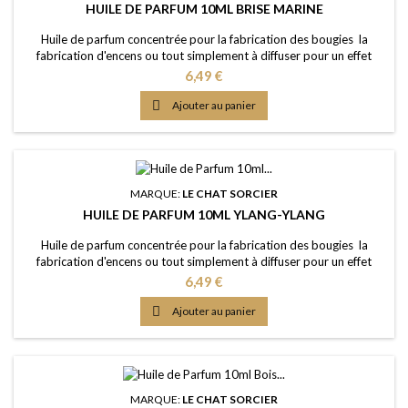
HUILE DE PARFUM 10ML BRISE MARINE
Huile de parfum concentrée pour la fabrication des bougies la
fabrication d'encens ou tout simplement à diffuser pour un effet
intense Caractère: senteur iodée fraîche avec des notes aquatiques
Prix
6,49 €
Point d'Eclair: &gt;46°C Couleur: Incolorée Dosage conseillé: entre
2% et 5% Documentation: Fiche de données de sécurité

Ajouter au panier
téléchargeable (lien dessous)
MARQUE:
LE CHAT SORCIER
HUILE DE PARFUM 10ML YLANG-YLANG
Huile de parfum concentrée pour la fabrication des bougies la
fabrication d'encens ou tout simplement à diffuser pour un effet
intense Caractère: hautement parfumé, profond, doux et fruité-fleuri
Prix
6,49 €
Point d'Eclair: &gt;60°C Couleur: Légèrement dorée Dosage
conseillé: entre 2% et 5% Documentation: Fiche de données de

Ajouter au panier
sécurité téléchargeable (lien...
MARQUE:
LE CHAT SORCIER