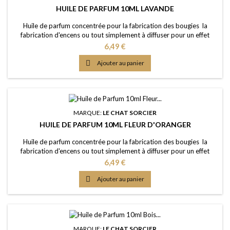
HUILE DE PARFUM 10ML LAVANDE
Huile de parfum concentrée pour la fabrication des bougies la
fabrication d'encens ou tout simplement à diffuser pour un effet
intense Caractère: sans équivoque, riche, herbacé, relaxant Point
Prix
6,49 €
d'Eclair: &gt;61°C Couleur: Incolorée Dosage conseillé: entre 2% et
5% Documentation: Fiche de données de sécurité téléchargeable

Ajouter au panier
(lien dessous)
MARQUE:
LE CHAT SORCIER
HUILE DE PARFUM 10ML FLEUR D'ORANGER
Huile de parfum concentrée pour la fabrication des bougies la
fabrication d'encens ou tout simplement à diffuser pour un effet
intense Caractère: senteur fleurie douce avec une note d'orange
Prix
6,49 €
amère Point d'Eclair: &gt;60°C Couleur: Orange Dosage conseillé:
entre 2% et 5% Documentation: Fiche de données de sécurité

Ajouter au panier
téléchargeable (lien dessous)
MARQUE:
LE CHAT SORCIER