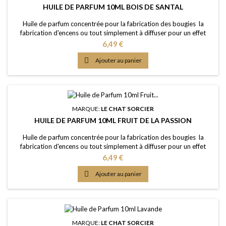
HUILE DE PARFUM 10ML BOIS DE SANTAL
Huile de parfum concentrée pour la fabrication des bougies la
fabrication d'encens ou tout simplement à diffuser pour un effet
intense Caractère: sensuel, envoûtant, un parfum boisé et chaleureux
Prix
6,49 €
Point d'Eclair: &gt;61°C Couleur: Légèrement dorée Dosage
conseillé: entre 2% et 5% Documentation: Fiche de données de

Ajouter au panier
sécurité téléchargeable (lien...
MARQUE:
LE CHAT SORCIER
HUILE DE PARFUM 10ML FRUIT DE LA PASSION
Huile de parfum concentrée pour la fabrication des bougies la
fabrication d'encens ou tout simplement à diffuser pour un effet
intense Caractère: exceptionnellement fruité, tropical, exotique
Prix
6,49 €
Point d'Eclair: 91°C Couleur: Presque incolorée Dosage conseillé:
entre 2% et 5% Documentation: Fiche de données de sécurité

Ajouter au panier
téléchargeable (lien dessous)
MARQUE:
LE CHAT SORCIER