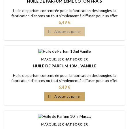
HUILE DE PARFUM 10ML COTON FRAIS
Huile de parfum concentrée pour la fabrication des bougies la
fabrication d'encens ou tout simplement à diffuser pour un effet
intense Caractère: évocatif d'un linge tous frais ou l'air frisquet du
Prix
6,49 €
printemps Point d'Eclair: &gt;60°C Couleur: Jaune clair Dosage
conseillé: entre 2% et 5% Documentation: Fiche de données de

Ajouter au panier
sécurité téléchargeable...
MARQUE:
LE CHAT SORCIER
HUILE DE PARFUM 10ML VANILLE
Huile de parfum concentrée pour la fabrication des bougies la
fabrication d'encens ou tout simplement à diffuser pour un effet
intense Caractère: la senteur classique, chaleureuse, confortable
Prix
6,49 €
Point d'Eclair: &gt;61°C Couleur: Presque incolorée Dosage
conseillé: entre 2% et 5% Documentation: Fiche de données de

Ajouter au panier
sécurité téléchargeable (lien...
MARQUE:
LE CHAT SORCIER