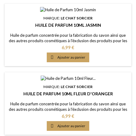
MARQUE:
LE CHAT SORCIER
HUILE DE PARFUM 10ML JASMIN
Huile de parfum concentrée pour la fabrication du savon ainsi que
des autres produits cosmétiques à l'éxclusion des produits pour les
lèvres ou la bouche Caractère: un arôme floral, profond, sensuel,
Prix
6,99 €
ensoleillé Couleur: Sans colorants - couleur naturelle: Jaune clair
Dosage conseillé: 2% à 5% Certification: Certficat de conformité

Ajouter au panier
IFRA 50e et...
MARQUE:
LE CHAT SORCIER
HUILE DE PARFUM 10ML FLEUR D'ORANGER
Huile de parfum concentrée pour la fabrication du savon ainsi que
des autres produits cosmétiques à l'éxclusion des produits pour les
lèvres ou la bouche Caractère: senteur fleurie douce avec une note
Prix
6,99 €
d'orange amère Couleur: Sans colorants - couleur naturelle: Orange
Dosage conseillé: 2% à 5% Certification: Certficat de conformité

Ajouter au panier
IFRA 51e et...