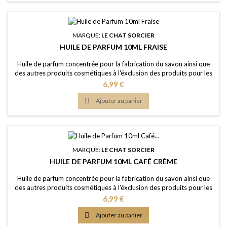
MARQUE:
LE CHAT SORCIER
HUILE DE PARFUM 10ML FRAISE
Huile de parfum concentrée pour la fabrication du savon ainsi que
des autres produits cosmétiques à l'éxclusion des produits pour les
lèvres ou la bouche Caractère: fruité, sucré et extrêmement
Prix
6,99 €
populaire Couleur: Sans colorants - couleur naturelle: Presque
incolorée Dosage conseillé: 2% à 5% Certification: Certficat de

Ajouter au panier
conformité IFRA 50e et...
MARQUE:
LE CHAT SORCIER
HUILE DE PARFUM 10ML CAFÉ CRÈME
Huile de parfum concentrée pour la fabrication du savon ainsi que
des autres produits cosmétiques à l'éxclusion des produits pour les
lèvres ou la bouche Caractère: café vanillé et lacté avec une touche
Prix
6,99 €
de cacao Couleur: Sans colorants - couleur naturelle: Brune Dosage
conseillé: 2% à 5% Certification: Certficat de conformité IFRA 50e et

Ajouter au panier
analyse...