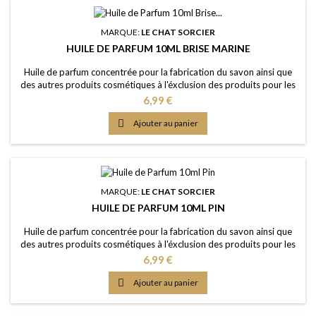
MARQUE:
LE CHAT SORCIER
HUILE DE PARFUM 10ML BRISE MARINE
Huile de parfum concentrée pour la fabrication du savon ainsi que
des autres produits cosmétiques à l'éxclusion des produits pour les
lèvres ou la bouche Caractère: senteur iodée fraîche avec des notes
Prix
6,99 €
aquatiques Couleur: Sans colorants - couleur naturelle: Incolorée
Dosage conseillé: 2% à 5% Certification: Certficat de conformité

Ajouter au panier
IFRA 50e et...
MARQUE:
LE CHAT SORCIER
HUILE DE PARFUM 10ML PIN
Huile de parfum concentrée pour la fabrication du savon ainsi que
des autres produits cosmétiques à l'éxclusion des produits pour les
lèvres ou la bouche Caractère: propre et frais, l'assainisseur
Prix
6,99 €
classique Couleur: Sans colorants - couleur naturelle: Incolorée
Dosage conseillé: 2% à 5% Certification: Certficat de conformité

Ajouter au panier
IFRA 50e et analyse...