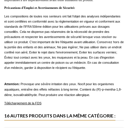
importantes à lire impérativement avant toute utilisation du produit.
Précautions d'Emploi et Avertissements de Sécurité:
Les compositions de toutes nos senteurs ont fait l’objet des analyses indépendantes
et sont certifiées en conformité avec la réglementation en vigueur et conforment aux
standards de l’IFRA 50ème édition pour les utilisations prévues aux dosages
conseillés. Cela ne dispense pas néanmoins de la nécessité de prendre des
précautions et respecter les avertissements de sécurité lorsque vous stocker ou
utiliser ce produit. C'est important de lire l'étiquette avant utilisation. Conservez hors de
la portée des enfants et des animaux; Ne pas ingérer; Ne pas utiliser dans un endroit
confiné non aéré; Eviter le rejet dans l'environnement; Eviter les surfaces vernies;
Évitez tout contact avec les yeux, les muqueuses et la peau. En cas d'ingestion
appeler immédiatement un centre de poison ou un médecin. En cas de consultation
d’un médecin, garder à disposition le récipient ou l’étiquette.
Attention:
Provoque une sévère irritation des yeux. Nocif pour les organismes
aquatiques, entraîne des effets néfastes à long terme. Contient du (R)-p-mentha-1,8-
diène, isovaléraldéhyde. Peut produire une réaction allergique.
Téléchargement de la FDS
16 AUTRES PRODUITS DANS LA MÊME CATÉGORIE :