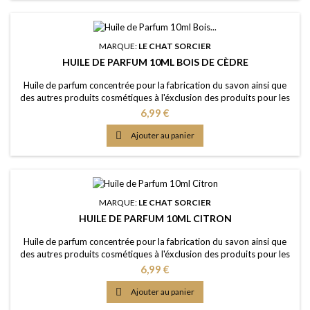
MARQUE:
LE CHAT SORCIER
HUILE DE PARFUM 10ML BOIS DE CÈDRE
Huile de parfum concentrée pour la fabrication du savon ainsi que
des autres produits cosmétiques à l'éxclusion des produits pour les
lèvres ou la bouche Caractère: un parfum de luxe, riche, épicé, boisé,
Prix
6,99 €
réconfortant Couleur: Sans colorants - couleur naturelle: Légèrement
dorée Dosage maximal: IFRA classe 9 (Savon) 3,87%

Ajouter au panier
Certification: Certficat...
MARQUE:
LE CHAT SORCIER
HUILE DE PARFUM 10ML CITRON
Huile de parfum concentrée pour la fabrication du savon ainsi que
des autres produits cosmétiques à l'éxclusion des produits pour les
lèvres ou la bouche Caractère: rafraîchissant, fruité, acidique,
Prix
6,99 €
piquante, propre Couleur: Sans colorants - couleur naturelle: Jaune
clair Dosage maximal: IFRA classe 9 (Savon) 4,80%

Ajouter au panier
Certification: Certficat de...