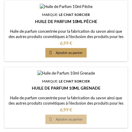
MARQUE:
LE CHAT SORCIER
HUILE DE PARFUM 10ML PÊCHE
Huile de parfum concentrée pour la fabrication du savon ainsi que
des autres produits cosmétiques à l'éxclusion des produits pour les
lèvres ou la bouche Caractère: arôme délicat, fruité, sucrée avec une
Prix
6,99 €
pointe d'acidité Couleur: Sans colorants - couleur naturelle: Orange
Dosage conseillé: 2% à 5% Certification: Certficat de conformité

Ajouter au panier
IFRA 50e et...
MARQUE:
LE CHAT SORCIER
HUILE DE PARFUM 10ML GRENADE
Huile de parfum concentrée pour la fabrication du savon ainsi que
des autres produits cosmétiques à l'éxclusion des produits pour les
lèvres ou la bouche Caractère: fragrance fruitée, tropicale, aigre-
Prix
6,99 €
douce, rafraîchissante Couleur: Sans colorants - couleur naturelle:
Jaune clair Dosage conseillé: 2% à 5% Certification: Certficat de

Ajouter au panier
conformité...