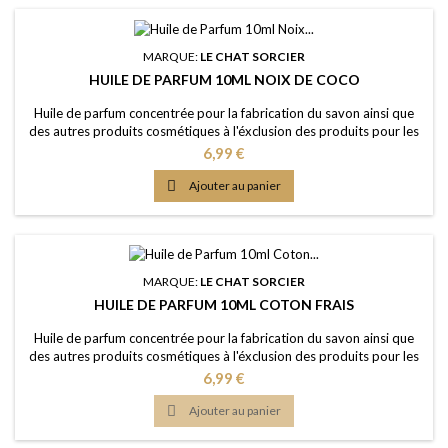
MARQUE:
LE CHAT SORCIER
HUILE DE PARFUM 10ML NOIX DE COCO
Huile de parfum concentrée pour la fabrication du savon ainsi que
des autres produits cosmétiques à l'éxclusion des produits pour les
lèvres ou la bouche Caractère: arôme fruité, crémeux, sucré, l'été
Prix
6,99 €
perpétuel Couleur: Sans colorants - couleur naturelle: Incolorée
Dosage maximal: IFRA classe 9 (Savon) 2,60% Certification: Certficat

Ajouter au panier
de conformité...
MARQUE:
LE CHAT SORCIER
HUILE DE PARFUM 10ML COTON FRAIS
Huile de parfum concentrée pour la fabrication du savon ainsi que
des autres produits cosmétiques à l'éxclusion des produits pour les
lèvres ou la bouche Caractère: évocatif d'un linge tous frais ou l'air
Prix
6,99 €
frisquet du printemps Couleur: Sans colorants - couleur naturelle:
Jaune clair Dosage conseillé: 2% à 5% Certification: Certficat de

Ajouter au panier
conformité...