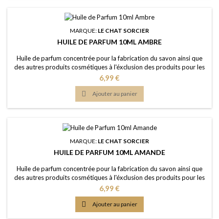
MARQUE:
LE CHAT SORCIER
HUILE DE PARFUM 10ML AMBRE
Huile de parfum concentrée pour la fabrication du savon ainsi que
des autres produits cosmétiques à l'éxclusion des produits pour les
lèvres ou la bouche Caractère: un parfum de luxe, riche, épicé, boisé,
Prix
6,99 €
réconfortant Couleur: Sans colorants - couleur naturelle: Dorée
Dosage maximal: IFRA classe 9 (Savon) 2,46% Certification: Certficat

Ajouter au panier
de...
MARQUE:
LE CHAT SORCIER
HUILE DE PARFUM 10ML AMANDE
Huile de parfum concentrée pour la fabrication du savon ainsi que
des autres produits cosmétiques à l'éxclusion des produits pour les
lèvres ou la bouche Caractère: arôme doux et fragrant, fruité,
Prix
6,99 €
noyauté Couleur: Sans colorants - couleur naturelle: Jaune clair
Dosage maximal: IFRA classe 9 (Savon) 1,96% Certification: Certficat

Ajouter au panier
de conformité IFRA...