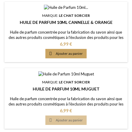
MARQUE:
LE CHAT SORCIER
HUILE DE PARFUM 10ML CANNELLE & ORANGE
Huile de parfum concentrée pour la fabrication du savon ainsi que
des autres produits cosmétiques à l'éxclusion des produits pour les
lèvres ou la bouche Caractère: epicé, fruité, un câlin de réconfort,
Prix
6,99 €
chaleureux Couleur: Sans colorants - couleur naturelle: Brune Dosage
conseillé: 2% à 5% Certification: Certficat de conformité IFRA 50e et

Ajouter au panier
analyse...
MARQUE:
LE CHAT SORCIER
HUILE DE PARFUM 10ML MUGUET
Huile de parfum concentrée pour la fabrication du savon ainsi que
des autres produits cosmétiques à l'éxclusion des produits pour les
lèvres ou la bouche Caractère: fragrance douce, florale-verte,
Prix
6,99 €
édifiante Couleur: Sans colorants - couleur naturelle: Jaune clair
Dosage maximal: IFRA classe 9 (Savon) 2,30% Certification: Certficat

Ajouter au panier
de conformité...