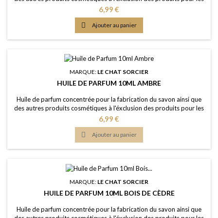
lèvres ou la bouche Caractère: un arôme floral, profond, sensuel,
Prix
6,99 €
ensoleillé Couleur: Sans colorants - couleur naturelle: Jaune clair
Dosage conseillé: 2% à 5% Certification: Certficat de conformité

Ajouter au panier
IFRA 50e et...
MARQUE:
LE CHAT SORCIER
HUILE DE PARFUM 10ML AMBRE
Huile de parfum concentrée pour la fabrication du savon ainsi que
des autres produits cosmétiques à l'éxclusion des produits pour les
lèvres ou la bouche Caractère: un parfum de luxe, riche, épicé, boisé,
Prix
6,99 €
réconfortant Couleur: Sans colorants - couleur naturelle: Dorée
Dosage maximal: IFRA classe 9 (Savon) 2,46% Certification: Certficat

Ajouter au panier
de...
MARQUE:
LE CHAT SORCIER
HUILE DE PARFUM 10ML BOIS DE CÈDRE
Huile de parfum concentrée pour la fabrication du savon ainsi que
des autres produits cosmétiques à l'éxclusion des produits pour les