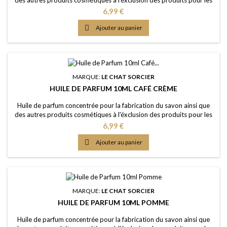
lèvres ou la bouche Caractère: un parfum de luxe, riche, épicé, boisé,
Prix
6,99 €
réconfortant Couleur: Sans colorants - couleur naturelle: Légèrement
dorée Dosage maximal: IFRA classe 9 (Savon) 3,87%

Ajouter au panier
Certification: Certficat...
MARQUE:
LE CHAT SORCIER
HUILE DE PARFUM 10ML CAFÉ CRÈME
Huile de parfum concentrée pour la fabrication du savon ainsi que
des autres produits cosmétiques à l'éxclusion des produits pour les
lèvres ou la bouche Caractère: café vanillé et lacté avec une touche
Prix
6,99 €
de cacao Couleur: Sans colorants - couleur naturelle: Brune Dosage
conseillé: 2% à 5% Certification: Certficat de conformité IFRA 50e et

Ajouter au panier
analyse...
MARQUE:
LE CHAT SORCIER
HUILE DE PARFUM 10ML POMME
Huile de parfum concentrée pour la fabrication du savon ainsi que