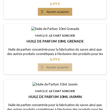
lèvres ou la bouche Caractère: arôme frais, propre, savonneux, le
Prix
6,99 €
luxe véritable Couleur: Sans colorants - couleur naturelle: Incolorée
Dosage conseillé: 2% à 5% Certification: Certficat de conformité

Ajouter au panier
IFRA 50e et...
MARQUE:
LE CHAT SORCIER
HUILE DE PARFUM 10ML GRENADE
Huile de parfum concentrée pour la fabrication du savon ainsi que
des autres produits cosmétiques à l'éxclusion des produits pour les
lèvres ou la bouche Caractère: fragrance fruitée, tropicale, aigre-
Prix
6,99 €
douce, rafraîchissante Couleur: Sans colorants - couleur naturelle:
Jaune clair Dosage conseillé: 2% à 5% Certification: Certficat de

Ajouter au panier
conformité...
MARQUE:
LE CHAT SORCIER
HUILE DE PARFUM 10ML JASMIN
Huile de parfum concentrée pour la fabrication du savon ainsi que
des autres produits cosmétiques à l'éxclusion des produits pour les