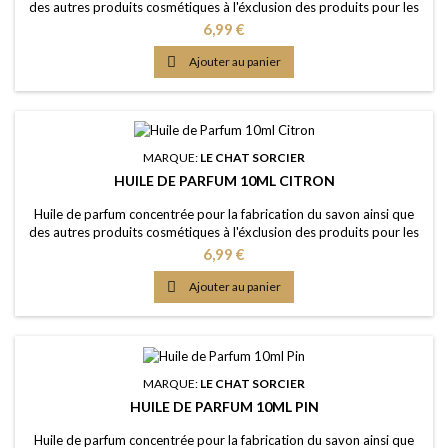
des autres produits cosmétiques à l'éxclusion des produits pour les
lèvres ou la bouche Caractère: senteur iodée fraîche avec des notes
Prix
6,99 €
aquatiques Couleur: Sans colorants - couleur naturelle: Incolorée
Dosage conseillé: 2% à 5% Certification: Certficat de conformité

Ajouter au panier
IFRA 50e et...
MARQUE:
LE CHAT SORCIER
HUILE DE PARFUM 10ML CITRON
Huile de parfum concentrée pour la fabrication du savon ainsi que
des autres produits cosmétiques à l'éxclusion des produits pour les
lèvres ou la bouche Caractère: rafraîchissant, fruité, acidique,
Prix
6,99 €
piquante, propre Couleur: Sans colorants - couleur naturelle: Jaune
clair Dosage maximal: IFRA classe 9 (Savon) 4,80%

Ajouter au panier
Certification: Certficat de...
MARQUE:
LE CHAT SORCIER
HUILE DE PARFUM 10ML PIN
Huile de parfum concentrée pour la fabrication du savon ainsi que