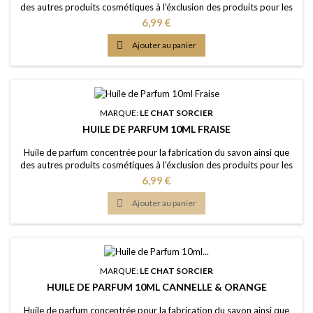
des autres produits cosmétiques à l'éxclusion des produits pour les
lèvres ou la bouche Caractère: propre et frais, l'assainisseur
Prix
6,99 €
classique Couleur: Sans colorants - couleur naturelle: Incolorée
Dosage conseillé: 2% à 5% Certification: Certficat de conformité

Ajouter au panier
IFRA 50e et analyse...
MARQUE:
LE CHAT SORCIER
HUILE DE PARFUM 10ML FRAISE
Huile de parfum concentrée pour la fabrication du savon ainsi que
des autres produits cosmétiques à l'éxclusion des produits pour les
lèvres ou la bouche Caractère: fruité, sucré et extrêmement
Prix
6,99 €
populaire Couleur: Sans colorants - couleur naturelle: Presque
incolorée Dosage conseillé: 2% à 5% Certification: Certficat de

Ajouter au panier
conformité IFRA 50e et...
MARQUE:
LE CHAT SORCIER
HUILE DE PARFUM 10ML CANNELLE & ORANGE
Huile de parfum concentrée pour la fabrication du savon ainsi que