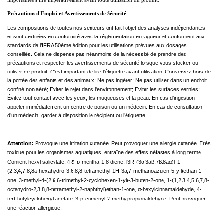
importantes à lire impérativement avant toute utilisation du produit.
Précautions d'Emploi et Avertissements de Sécurité:
Les compositions de toutes nos senteurs ont fait l’objet des analyses indépendantes
et sont certifiées en conformité avec la réglementation en vigueur et conforment aux
standards de l’IFRA 50ème édition pour les utilisations prévues aux dosages
conseillés. Cela ne dispense pas néanmoins de la nécessité de prendre des
précautions et respecter les avertissements de sécurité lorsque vous stocker ou
utiliser ce produit. C'est important de lire l'étiquette avant utilisation. Conservez hors de
la portée des enfants et des animaux; Ne pas ingérer; Ne pas utiliser dans un endroit
confiné non aéré; Eviter le rejet dans l'environnement; Eviter les surfaces vernies;
Évitez tout contact avec les yeux, les muqueuses et la peau. En cas d'ingestion
appeler immédiatement un centre de poison ou un médecin. En cas de consultation
d’un médecin, garder à disposition le récipient ou l’étiquette.
Attention:
Provoque une irritation cutanée. Peut provoquer une allergie cutanée. Très
toxique pour les organismes aquatiques, entraîne des effets néfastes à long terme.
Contient hexyl salicylate, (R)-p-mentha-1,8-diene, [3R-(3α,3aβ,7β,8aα)]-1-
(2,3,4,7,8,8a-hexahydro-3,6,8,8-tetramethyl-1H-3a,7-methanoazulen-5-y l)ethan-1-
one, 3-methyl-4-(2,6,6-trimethyl-2-cyclohexen-1-yl)-3-buten-2-one, 1-(1,2,3,4,5,6,7,8-
octahydro-2,3,8,8-tetramethyl-2-naphthyl)ethan-1-one, α-hexylcinnamaldehyde, 4-
tert-butylcyclohexyl acetate, 3-p-cumenyl-2-methylpropionaldehyde. Peut provoquer
une réaction allergique.