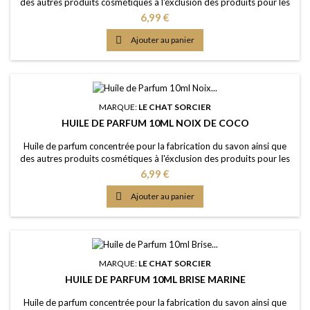
des autres produits cosmétiques à l'éxclusion des produits pour les
lèvres ou la bouche Caractère: fruité, odeur légèrement acidique,
Prix
6,99 €
fraîcheur estivale Couleur: Sans colorants - couleur naturelle:
Incolorée Dosage conseillé: 2% à 5% Certification: Certficat de

Ajouter au panier
conformité IFRA 50e...
MARQUE:
LE CHAT SORCIER
HUILE DE PARFUM 10ML NOIX DE COCO
Huile de parfum concentrée pour la fabrication du savon ainsi que
des autres produits cosmétiques à l'éxclusion des produits pour les
lèvres ou la bouche Caractère: arôme fruité, crémeux, sucré, l'été
Prix
6,99 €
perpétuel Couleur: Sans colorants - couleur naturelle: Incolorée
Dosage maximal: IFRA classe 9 (Savon) 2,60% Certification: Certficat

Ajouter au panier
de conformité...
MARQUE:
LE CHAT SORCIER
HUILE DE PARFUM 10ML BRISE MARINE
Huile de parfum concentrée pour la fabrication du savon ainsi que