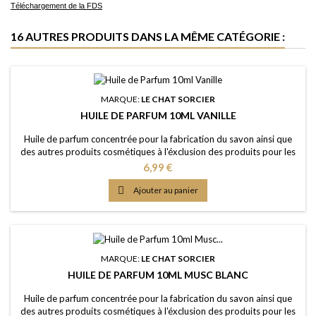
Téléchargement de la FDS
16 AUTRES PRODUITS DANS LA MÊME CATÉGORIE :
MARQUE:
LE CHAT SORCIER
HUILE DE PARFUM 10ML VANILLE
Huile de parfum concentrée pour la fabrication du savon ainsi que
des autres produits cosmétiques à l'éxclusion des produits pour les
lèvres ou la bouche Caractère: la senteur classique, châleureuse,
Prix
6,99 €
confortable Couleur: Sans colorants - couleur naturelle: Presque
incolorée Dosage conseillé: 2% à 5% Certification: Certficat de

Ajouter au panier
conformité IFRA 50e...
MARQUE:
LE CHAT SORCIER
HUILE DE PARFUM 10ML MUSC BLANC
Huile de parfum concentrée pour la fabrication du savon ainsi que
des autres produits cosmétiques à l'éxclusion des produits pour les