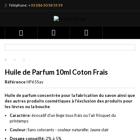
Téléphone:
+33 (0)6 50 58 55 59



Huile de Parfum 10ml Coton Frais
Référence
HP65Sav
Huile de parfum concentrée pour la fabrication du savon ainsi que
des autres produits cosmétiques à l'éxclusion des produits pour
les lèvres ou la bouche
Caractère:
évocatif d'un linge tous frais ou l'air frisquet du
printemps
Couleur:
Sans colorants - couleur naturelle: Jaune clair
Dosage conseillé:
2% à 5%