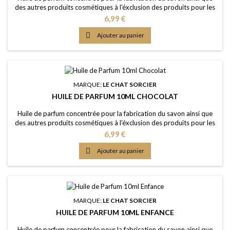
des autres produits cosmétiques à l'éxclusion des produits pour les
lèvres ou la bouche Caractère: epicé, fruité, un câlin de réconfort,
Prix
6,99 €
chaleureux Couleur: Sans colorants - couleur naturelle: Brune Dosage
conseillé: 2% à 5% Certification: Certficat de conformité IFRA 50e et

Ajouter au panier
analyse...
MARQUE:
LE CHAT SORCIER
HUILE DE PARFUM 10ML CHOCOLAT
Huile de parfum concentrée pour la fabrication du savon ainsi que
des autres produits cosmétiques à l'éxclusion des produits pour les
lèvres ou la bouche Caractère: l'équibre parfait entre doux et amer,
Prix
6,99 €
sensuel, appétisant d'une façon alarmante Couleur: Sans colorants -
couleur naturelle: Brune Dosage conseillé: 2% à 5%

Ajouter au panier
Certification: Certficat de...
MARQUE:
LE CHAT SORCIER
HUILE DE PARFUM 10ML ENFANCE
Huile de parfum concentrée pour la fabrication du savon ainsi que