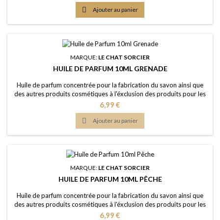
luxe véritable Couleur: Sans colorants - couleur naturelle: Incolorée
Dosage conseillé: 2% à 5% Certification: Certficat de conformité

Ajouter au panier
IFRA 50e et...
MARQUE:
LE CHAT SORCIER
HUILE DE PARFUM 10ML GRENADE
Huile de parfum concentrée pour la fabrication du savon ainsi que
des autres produits cosmétiques à l'éxclusion des produits pour les
lèvres ou la bouche Caractère: fragrance fruitée, tropicale, aigre-
Prix
6,99 €
douce, rafraîchissante Couleur: Sans colorants - couleur naturelle:
Jaune clair Dosage conseillé: 2% à 5% Certification: Certficat de

Ajouter au panier
conformité...
MARQUE:
LE CHAT SORCIER
HUILE DE PARFUM 10ML PÊCHE
Huile de parfum concentrée pour la fabrication du savon ainsi que
des autres produits cosmétiques à l'éxclusion des produits pour les
lèvres ou la bouche Caractère: arôme délicat, fruité, sucrée avec une
Prix
6,99 €