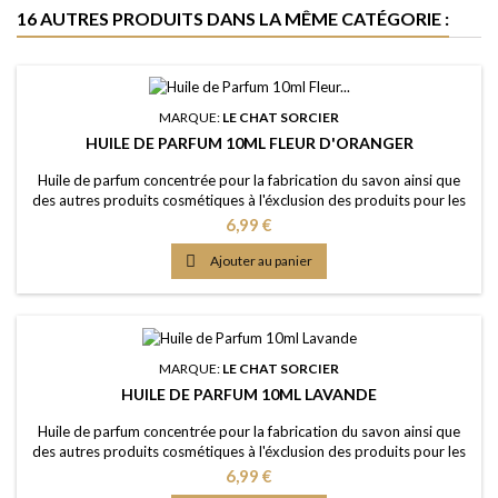
16 AUTRES PRODUITS DANS LA MÊME CATÉGORIE :
MARQUE:
LE CHAT SORCIER
HUILE DE PARFUM 10ML FLEUR D'ORANGER
Huile de parfum concentrée pour la fabrication du savon ainsi que
des autres produits cosmétiques à l'éxclusion des produits pour les
lèvres ou la bouche Caractère: senteur fleurie douce avec une note
Prix
6,99 €
d'orange amère Couleur: Sans colorants - couleur naturelle: Orange
Dosage conseillé: 2% à 5% Certification: Certficat de conformité

Ajouter au panier
IFRA 51e et...
MARQUE:
LE CHAT SORCIER
HUILE DE PARFUM 10ML LAVANDE
Huile de parfum concentrée pour la fabrication du savon ainsi que
des autres produits cosmétiques à l'éxclusion des produits pour les
lèvres ou la bouche Caractère: sans équivoque, riche, herbacé,
Prix
6,99 €
relaxant Couleur: Sans colorants - couleur naturelle: Incolorée