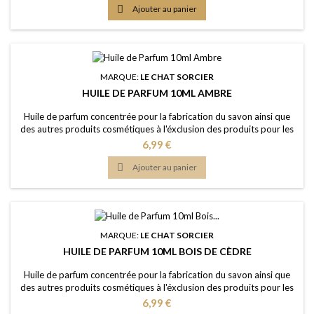
Dosage conseillé: 2% à 5% Certification: Certficat de conformité

Ajouter au panier
IFRA 50e et analyse...
MARQUE:
LE CHAT SORCIER
HUILE DE PARFUM 10ML AMBRE
Huile de parfum concentrée pour la fabrication du savon ainsi que
des autres produits cosmétiques à l'éxclusion des produits pour les
lèvres ou la bouche Caractère: un parfum de luxe, riche, épicé, boisé,
Prix
6,99 €
réconfortant Couleur: Sans colorants - couleur naturelle: Dorée
Dosage maximal: IFRA classe 9 (Savon) 2,46% Certification: Certficat

Ajouter au panier
de...
MARQUE:
LE CHAT SORCIER
HUILE DE PARFUM 10ML BOIS DE CÈDRE
Huile de parfum concentrée pour la fabrication du savon ainsi que
des autres produits cosmétiques à l'éxclusion des produits pour les
lèvres ou la bouche Caractère: un parfum de luxe, riche, épicé, boisé,
Prix
6,99 €
réconfortant Couleur: Sans colorants - couleur naturelle: Légèrement