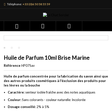
Téléphone:
+33 (0)6 50 58 55 59



Huile de Parfum 10ml Brise Marine
Référence
HP07Sav
Huile de parfum concentrée pour la fabrication du savon ainsi que
des autres produits cosmétiques à l'éxclusion des produits pour
les lèvres ou la bouche
Caractère:
senteur iodée fraîche avec des notes aquatiques
Couleur:
Sans colorants - couleur naturelle: Incolorée
Dosage conseillé:
2% à 5%