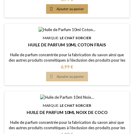
chaleureux Couleur: Sans colorants - couleur naturelle: Brune Dosage
conseillé: 2% à 5% Certification: Certficat de conformité IFRA 50e et

Ajouter au panier
analyse...
MARQUE:
LE CHAT SORCIER
HUILE DE PARFUM 10ML COTON FRAIS
Huile de parfum concentrée pour la fabrication du savon ainsi que
des autres produits cosmétiques à l'éxclusion des produits pour les
lèvres ou la bouche Caractère: évocatif d'un linge tous frais ou l'air
Prix
6,99 €
frisquet du printemps Couleur: Sans colorants - couleur naturelle:
Jaune clair Dosage conseillé: 2% à 5% Certification: Certficat de

Ajouter au panier
conformité...
MARQUE:
LE CHAT SORCIER
HUILE DE PARFUM 10ML NOIX DE COCO
Huile de parfum concentrée pour la fabrication du savon ainsi que
des autres produits cosmétiques à l'éxclusion des produits pour les
lèvres ou la bouche Caractère: arôme fruité, crémeux, sucré, l'été
Prix