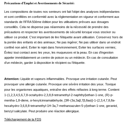
Précautions d'Emploi et Avertissements de Sécurité:
Les compositions de toutes nos senteurs ont fait l’objet des analyses indépendantes
et sont certifiées en conformité avec la réglementation en vigueur et conforment aux
standards de l’IFRA 50ème édition pour les utilisations prévues aux dosages
conseillés. Cela ne dispense pas néanmoins de la nécessité de prendre des
précautions et respecter les avertissements de sécurité lorsque vous stocker ou
utiliser ce produit. C'est important de lire l'étiquette avant utilisation. Conservez hors de
la portée des enfants et des animaux; Ne pas ingérer; Ne pas utiliser dans un endroit
confiné non aéré; Eviter le rejet dans l'environnement; Eviter les surfaces vernies;
Évitez tout contact avec les yeux, les muqueuses et la peau. En cas d'ingestion
appeler immédiatement un centre de poison ou un médecin. En cas de consultation
d’un médecin, garder à disposition le récipient ou l’étiquette.
Attention:
Liquide et vapeurs inflammables. Provoque une irritation cutanée. Peut
provoquer une allergie cutanée. Provoque une sévère irritation des yeux. Toxique
pour les organismes aquatiques, entraîne des effets néfastes à long terme. Contient
1-(1,2,3,4,5,6,7,8-octahydro-2,3,8,8-tetramethyl-2-naphthyl)ethan-1-one, (R)-p-
mentha-1,8-diene, α-hexylcinnamaldehyde, [3R-(3α,3aβ,7β,8aα)]-1-(2,3,4,7,8,8a-
hexahydro-3,6,8,8-tetramethyl-1H-3a,7-methanoazulen-5-yl)ethan-1-one, geraniol,
benzyl salicylate. Peut produire une réaction allergique.
Téléchargement de la FDS