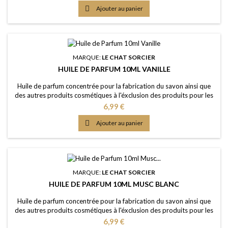
dorée Dosage maximal: IFRA classe 9 (Savon) 3,87%

Ajouter au panier
Certification: Certficat...
MARQUE:
LE CHAT SORCIER
HUILE DE PARFUM 10ML VANILLE
Huile de parfum concentrée pour la fabrication du savon ainsi que
des autres produits cosmétiques à l'éxclusion des produits pour les
lèvres ou la bouche Caractère: la senteur classique, châleureuse,
Prix
6,99 €
confortable Couleur: Sans colorants - couleur naturelle: Presque
incolorée Dosage conseillé: 2% à 5% Certification: Certficat de

Ajouter au panier
conformité IFRA 50e...
MARQUE:
LE CHAT SORCIER
HUILE DE PARFUM 10ML MUSC BLANC
Huile de parfum concentrée pour la fabrication du savon ainsi que
des autres produits cosmétiques à l'éxclusion des produits pour les
lèvres ou la bouche Caractère: arôme frais, propre, savonneux, le
Prix
6,99 €