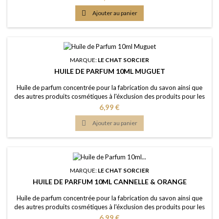
noyauté Couleur: Sans colorants - couleur naturelle: Jaune clair
Dosage maximal: IFRA classe 9 (Savon) 1,96% Certification: Certficat

Ajouter au panier
de conformité IFRA...
MARQUE:
LE CHAT SORCIER
HUILE DE PARFUM 10ML MUGUET
Huile de parfum concentrée pour la fabrication du savon ainsi que
des autres produits cosmétiques à l'éxclusion des produits pour les
lèvres ou la bouche Caractère: fragrance douce, florale-verte,
Prix
6,99 €
édifiante Couleur: Sans colorants - couleur naturelle: Jaune clair
Dosage maximal: IFRA classe 9 (Savon) 2,30% Certification: Certficat

Ajouter au panier
de conformité...
MARQUE:
LE CHAT SORCIER
HUILE DE PARFUM 10ML CANNELLE & ORANGE
Huile de parfum concentrée pour la fabrication du savon ainsi que
des autres produits cosmétiques à l'éxclusion des produits pour les
lèvres ou la bouche Caractère: epicé, fruité, un câlin de réconfort,
Prix
6,99 €