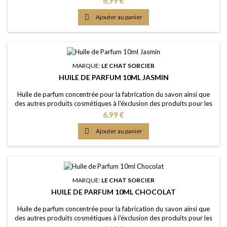
6,99 €
perpétuel Couleur: Sans colorants - couleur naturelle: Incolorée
Dosage maximal: IFRA classe 9 (Savon) 2,60% Certification: Certficat

Ajouter au panier
de conformité...
MARQUE:
LE CHAT SORCIER
HUILE DE PARFUM 10ML JASMIN
Huile de parfum concentrée pour la fabrication du savon ainsi que
des autres produits cosmétiques à l'éxclusion des produits pour les
lèvres ou la bouche Caractère: un arôme floral, profond, sensuel,
Prix
6,99 €
ensoleillé Couleur: Sans colorants - couleur naturelle: Jaune clair
Dosage conseillé: 2% à 5% Certification: Certficat de conformité

Ajouter au panier
IFRA 50e et...
MARQUE:
LE CHAT SORCIER
HUILE DE PARFUM 10ML CHOCOLAT
Huile de parfum concentrée pour la fabrication du savon ainsi que
des autres produits cosmétiques à l'éxclusion des produits pour les
lèvres ou la bouche Caractère: l'équibre parfait entre doux et amer,