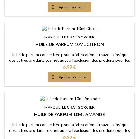
pointe d'acidité Couleur: Sans colorants - couleur naturelle: Orange
Dosage conseillé: 2% à 5% Certification: Certficat de conformité

Ajouter au panier
IFRA 50e et...
MARQUE:
LE CHAT SORCIER
HUILE DE PARFUM 10ML CITRON
Huile de parfum concentrée pour la fabrication du savon ainsi que
des autres produits cosmétiques à l'éxclusion des produits pour les
lèvres ou la bouche Caractère: rafraîchissant, fruité, acidique,
Prix
6,99 €
piquante, propre Couleur: Sans colorants - couleur naturelle: Jaune
clair Dosage maximal: IFRA classe 9 (Savon) 4,80%

Ajouter au panier
Certification: Certficat de...
MARQUE:
LE CHAT SORCIER
HUILE DE PARFUM 10ML AMANDE
Huile de parfum concentrée pour la fabrication du savon ainsi que
des autres produits cosmétiques à l'éxclusion des produits pour les
lèvres ou la bouche Caractère: arôme doux et fragrant, fruité,
Prix
6,99 €